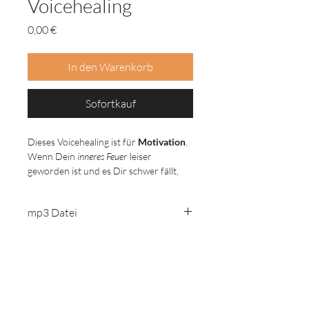
Voicehealing
Preis
0,00 €
In den Warenkorb
Sofortkauf
Dieses Voicehealing ist für
Motivation
.
Wenn Dein
inneres Feuer
leiser
geworden ist und es Dir schwer fällt,
Dich neu auszurichten.
mp3 Datei
Nimm dir Zeit und schaffe einen
sicheren Raum, um hineinzuhören in
das, was sich in dir zeigt.
Kopfhörer empfohlen.
Jennifer Alice