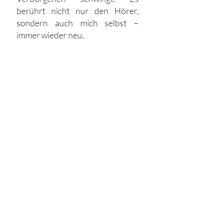
berührt nicht nur den Hörer,
sondern auch mich selbst –
immer wieder neu.
Ich bewege mich zwischen
Genres: Ambient, New Age,
Weltmusik, Folk, Mantras,
Filmmusik – was mich inspiriert,
fließt ein.
Was mich bewegt, klingt durch.
Mein Wunsch ist es, Menschen
zu erinnern – an sich selbst, an
das Wesentliche, an die stille
Kraft des Augenblicks.